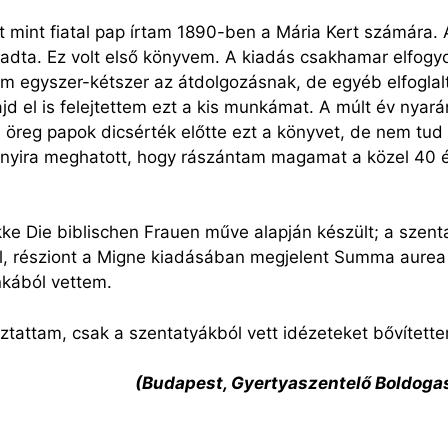
mint fiatal pap írtam 1890-ben a Mária Kert számára. 
kiadta. Ez volt első könyvem. A kiadás csakhamar elfogy
gtam egyszer-kétszer az átdolgozásnak, de egyéb elfogl
 el is felejtettem ezt a kis munkámat. A múlt év nyará
a, öreg papok dicsérték előtte ezt a könyvet, de nem tud
annyira meghatott, hogy rászántam magamat a közel 40 é
 Die biblischen Frauen műve alapján készült; a szentat
l, résziont a Migne kiadásában megjelent Summa aurea 
nkából vettem.
oztattam, csak a szentatyákból vett idézeteket bővített
(Budapest, Gyertyaszentelő Boldoga