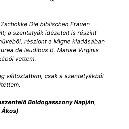
Zschokke Die biblischen Frauen
t; a szentatyák idézeteit is részint
művéből, résziont a Migne kiadásában
rea de laudibus B. Mariae Virginis
ából vettem.
ig változtattam, csak a szentatyákból
ítettem.
aszentelő Boldogasszony Napján,
i Ákos)