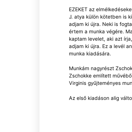
EZEKET az elmélkedéseket 
J. atya külön kötetben is 
adjam ki újra. Neki is fo
értem a munka végére. Majd
kaptam levelet, aki azt írj
adjam ki újra. Ez a levél 
munka kiadására.
Munkám nagyrészt Zschokke
Zschokke említett művébő
Virginis gyűjteményes mu
Az első kiadáson alig vált