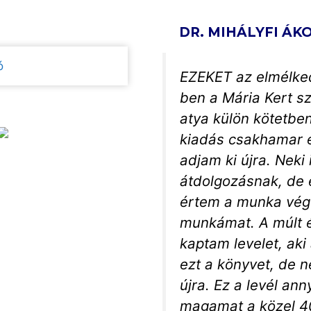
DR. MIHÁLYFI ÁK
EZEKET az elmélked
ben a Mária Kert sz
atya külön kötetben
kiadás csakhamar e
adjam ki újra. Neki
átdolgozásnak, de 
értem a munka végér
munkámat. A múlt é
kaptam levelet, aki 
ezt a könyvet, de n
újra. Ez a levél an
magamat a közel 40