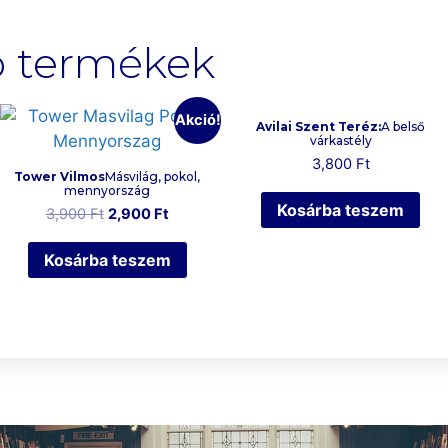
ó termékek
Akció!
Avilai Szent Teréz:
A belső
várkastély
3,800
Ft
Tower Vilmos
Másvilág, pokol,
mennyország
Kosárba teszem
3,900
Ft
2,900
Ft
Kosárba teszem