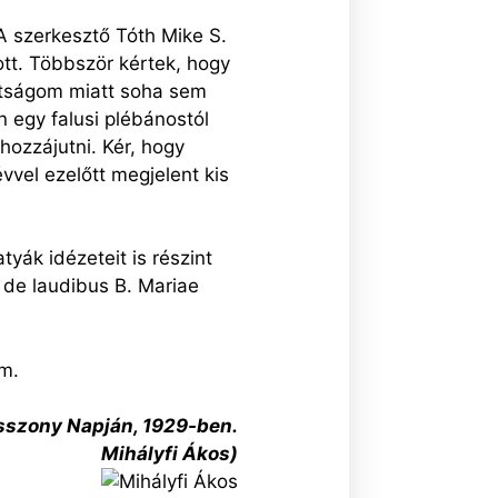
A szerkesztő Tóth Mike S.
ott. Többször kértek, hogy
altságom miatt soha sem
n egy falusi plébánostól
 hozzájutni. Kér, hogy
vvel ezelőtt megjelent kis
yák idézeteit is részint
de laudibus B. Mariae
em.
sszony Napján, 1929-ben.
Mihályfi Ákos)