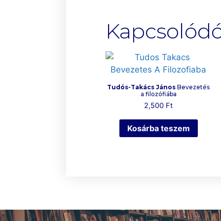
Kapcsolód
Tudós-Takács János
Bevezetés
a filozófiába
2,500
Ft
Kosárba teszem