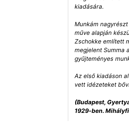
kiadására.
Munkám nagyrészt 
műve alapján készül
Zschokke említett 
megjelent Summa au
gyűjteményes munk
Az első kiadáson al
vett idézeteket bőv
(Budapest, Gyerty
1929-ben. Mihályf