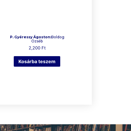
P. Gyéressy Ágoston:
Boldog
Özséb
2,200
Ft
Kosárba teszem