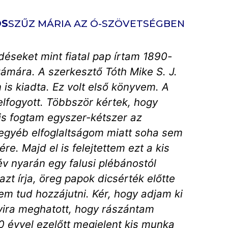
OS
SZŰZ MÁRIA AZ Ó-SZÖVETSÉGBEN
éseket mint fiatal pap írtam 1890-
ámára. A szerkesztő Tóth Mike S. J.
 is kiadta. Ez volt első könyvem. A
lfogyott. Többször kértek, hogy
 is fogtam egyszer-kétszer az
egyéb elfoglaltságom miatt soha sem
e. Majd el is felejtettem ezt a kis
v nyarán egy falusi plébánostól
azt írja, öreg papok dicsérték előtte
em tud hozzájutni. Kér, hogy adjam ki
nyira meghatott, hogy rászántam
 évvel ezelőtt megjelent kis munka