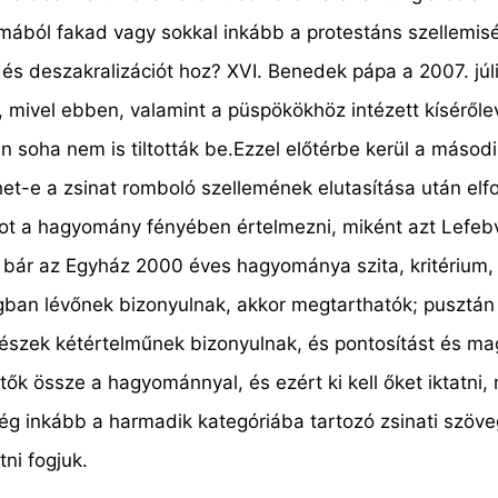
dogmából fakad vagy sokkal inkább a protestáns szellem
t és deszakralizációt hoz? XVI. Benedek pápa a 2007. júl
a, mivel ebben, valamint a püspökökhöz intézett kísérő
n soha nem is tiltották be.Ezzel előtérbe kerül a második
t-e a zsinat romboló szellemének elutasítása után elf
ot a hagyomány fényében értelmezni, miként azt Lefebv
is, bár az Egyház 2000 éves hagyománya szita, kritériu
ban lévőnek bizonyulnak, akkor megtarthatók; pusztán 
észek kétértelműnek bizonyulnak, és pontosítást és ma
 össze a hagyománnyal, és ezért ki kell őket iktatni, m
 inkább a harmadik kategóriába tartozó zsinati szöveg
ni fogjuk.