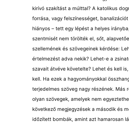
kirívó szakítást a múlttal? A katolikus 
forrása, vagy felszínességet, banalizáció
hiányos – tett egy lépést a helyes irányb
szentmisét nem törölték el, sőt, alapvetőe
szellemének és szövegeinek kérdése: Lehe
értelmezést adva nekik? Lehet-e a zsinat
szavait átvéve követelte? Lehet és kell 
kell. Ha ezek a hagyományokkal összhang
terjedelmes szöveg nagy részének. Más r
olyan szövegek, amelyek nem egyeztethetők
következő megjegyzések a második és még
időzített bombák, amint azt hamarosan lát