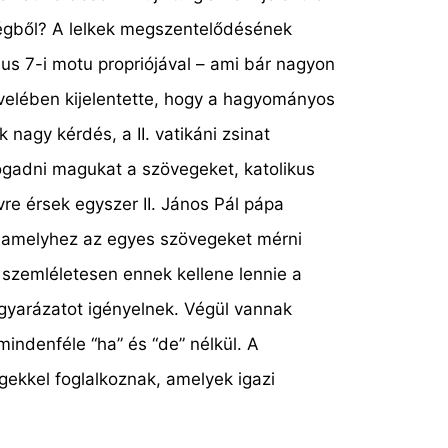
iségből? A lelkek megszentelődésének
ius 7-i motu propriójával – ami bár nagyon
levelében kijelentette, hogy a hagyományos
 nagy kérdés, a II. vatikáni zsinat
ogadni magukat a szövegeket, katolikus
re érsek egyszer II. János Pál pápa
m, amelyhez az egyes szövegeket mérni
szemléletesen ennek kellene lennie a
gyarázatot igényelnek. Végül vannak
indenféle “ha” és “de” nélkül. A
ekkel foglalkoznak, amelyek igazi