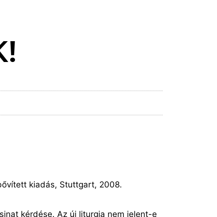
!
vített kiadás, Stuttgart, 2008.
inat kérdése. Az új liturgia nem jelent-e