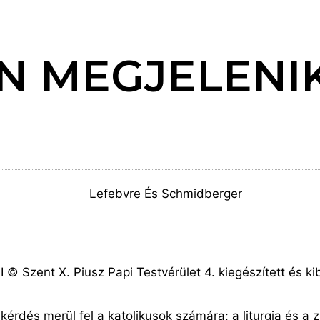
N MEGJELENIK
Szent X. Piusz Papi Testvérület 4. kiegészített és kibő
érdés merül fel a katolikusok számára: a liturgia és a zs