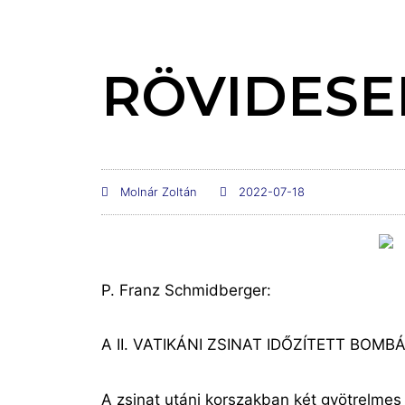
RÖVIDESE
Molnár Zoltán
2022-07-18
P. Franz Schmidberger:
A II. VATIKÁNI ZSINAT IDŐZÍTETT BOMBÁI © 
A zsinat utáni korszakban két gyötrelmes k