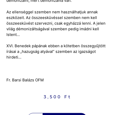
démonizálni, mert démonizálva van.
Az ellenséggel szemben nem használhatjuk annak
eszközeit. Az összeesküvéssel szemben nem kell
összeesküvést szervezni, csak egyházzá lenni. A jelen
világ démonizáltságával szemben pedig imádni kell
Istent…
XVI. Benedek pápának ebben a kötetben összegyűjtött
írásai a „hazugság atyával” szemben az igazságot
hirdeti…
Fr. Barsi Balázs OFM
3,500
Ft