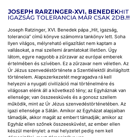
JOSEPH RARZINGER-XVI. BENEDEK
HIT
IGAZSÁG TOLERANCIA MÁR CSAK 2DB.!!!
Joseph Ratzinger, XVI. Benedek pápa „Hit, igazság,
tolerancia” című könyve számomra tankönyv lett. Soha
Ilyen világos, mélyreható eligazítást nem kaptam a
vallásokat, a mai szellemi áramlatokat illetően. Úgy
látom, egyre nagyobb a zűrzavar az európai emberek
értelmében és szívében. Ez a zűrzavar nem véletlen. Az
Úr Jézus szenvedéstörténete a Szentlélektől átvilágított
történelem. Alapszerkezetét megragadva rá kell
helyezni a nyugati civilizáció mai történelmére és
világosan elénk áll a következő tény; az Egyháznak van
ellensége; van összeesküvés és a gonosz szellem
működik, mint az Úr Jézus szenvedéstörténetében. Az
igazi ellensége a Sátán. Amikor az Egyházat alapjaiban
támadják, akkor magát az embert támadják; amikor az
Egyház ellen szőnek összeesküvést, az ember ellen
készül merénylet: a mai helyzetet pedig nem kell