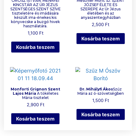
OROSZ ISTVÁN: MENNYEI
Meschler Móric SJ: SZENT
KINCSTÁR AZ ÚR JÉZUS
JÓZSEF ÉLETE ÉS
SZENTSÉGES SZENT SZÍVE
SZEREPE Az Úr Jézus
tiszteletére és imádására
életében és az
készült ima-énekes kis
anyaszentegyházban
könyvecske a buzgó hivek
2,500
Ft
használatára.
1,100
Ft
Kosárba teszem
Kosárba teszem
Monforti Grignon Szent
Dr. Mihályfi Ákos
Szűz
Lajos Mária
A tökéletes
Mária az ó-szövetségben
Mária-tisztelet
1,500
Ft
2,900
Ft
Kosárba teszem
Kosárba teszem