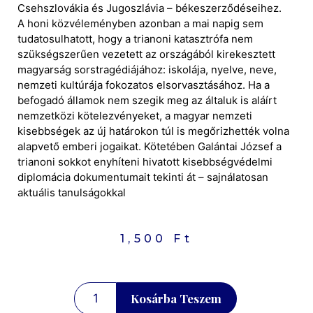
Csehszlovákia és Jugoszlávia – békeszerződéseihez.
A honi közvéleményben azonban a mai napig sem
tudatosulhatott, hogy a trianoni katasztrófa nem
szükségszerűen vezetett az országából kirekesztett
magyarság sorstragédiájához: iskolája, nyelve, neve,
nemzeti kultúrája fokozatos elsorvasztásához. Ha a
befogadó államok nem szegik meg az általuk is aláírt
nemzetközi kötelezvényeket, a magyar nemzeti
kisebbségek az új határokon túl is megőrizhették volna
alapvető emberi jogaikat. Kötetében Galántai József a
trianoni sokkot enyhíteni hivatott kisebbségvédelmi
diplomácia dokumentumait tekinti át – sajnálatosan
aktuális tanulságokkal
1,500
Ft
Kosárba Teszem