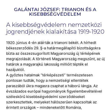
GALÁNTAI JÓZSEF: TRIANON ÉS A
KISEBBSÉGVÉDELEM
A kisebbségvédelem nemzetközi
jogrendjének kialakítása 1919-1920
1920. június 4-én aláírták a trianoni békét. A hírhedt
békeszerződés 29. §-a határmegállapító bizottságokra
bízta az összezsugorított Magyarország új térképének
megrajzolását. A történeti Magyarország megszűnt, az új
határok a magyarajkú lakosság millióit tépték el
hazájuktól.
A győztes hatalmak “térképészeti” természetesen
pontosan tudták, hogy a nemzetiségi ellentétek
paraszából úkra magasra csaphat a háború lángja. Az
évszázados európai hagyományok figyelembevételével
széleskörű kisebbségvédelmi szerződéseket
szerkesztettek, melyeket hálószerűen kapcsoltak az
érintett országok – mindenekelőtt Románia,