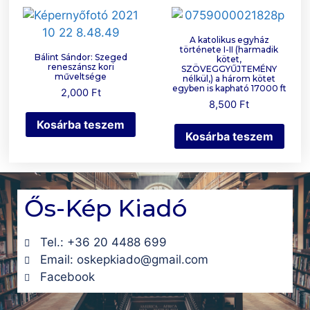
A katolikus egyház
története I-II (harmadik
Bálint Sándor: Szeged
kötet,
reneszánsz kori
SZÖVEGGYŰJTEMÉNY
műveltsége
nélkül,) a három kötet
egyben is kapható 17000 ft
2,000
Ft
8,500
Ft
Kosárba teszem
Kosárba teszem
Ős-Kép Kiadó
Tel.: +36 20 4488 699
Email: oskepkiado@gmail.com
Facebook