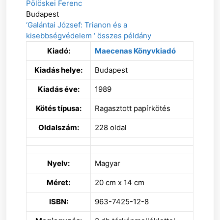
Pölöskei Ferenc
Budapest
‘Galántai József: Trianon és a
kisebbségvédelem ‘ összes példány
Kiadó:
Maecenas Könyvkiadó
Kiadás helye:
Budapest
Kiadás éve:
1989
Kötés típusa:
Ragasztott papírkötés
Oldalszám:
228 oldal
Nyelv:
Magyar
Méret:
20 cm x 14 cm
ISBN:
963-7425-12-8