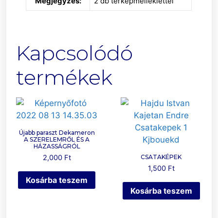
Megjegyzés:
2 db térképmelléklettel
Kapcsolódó
termékek
Újabb paraszt Dekameron
A SZERELEMRŐL ÉS A
HÁZASSÁGRÓL
2,000
Ft
CSATAKÉPEK
1,500
Ft
Kosárba teszem
Kosárba teszem