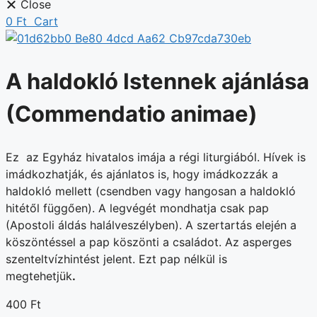
Close
0
Ft
Cart
A haldokló Istennek ajánlása
(Commendatio animae)
Ez az Egyház hivatalos imája a régi liturgiából. Hívek is
imádkozhatják, és ajánlatos is, hogy imádkozzák a
haldokló mellett (csendben vagy hangosan a haldokló
hitétől függően). A legvégét mondhatja csak pap
(Apostoli áldás halálveszélyben). A szertartás elején a
köszöntéssel a pap köszönti a családot. Az asperges
szenteltvízhintést jelent. Ezt pap nélkül is
megtehetjük
.
400
Ft