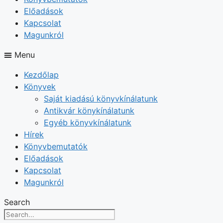
Előadások
Kapcsolat
Magunkról
Menu
Kezdőlap
Könyvek
Saját kiadású könyvkínálatunk
Antikvár könykínálatunk
Egyéb könyvkínálatunk
Hírek
Könyvbemutatók
Előadások
Kapcsolat
Magunkról
Search