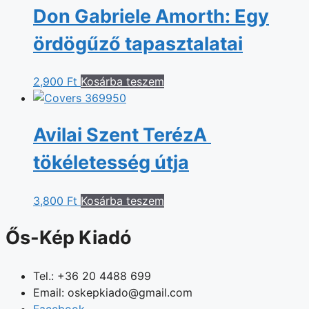
Don Gabriele Amorth: Egy
ördögűző tapasztalatai
2,900
Ft
Kosárba teszem
Avilai Szent Teréz
A ​
tökéletesség útja
3,800
Ft
Kosárba teszem
Ős-Kép Kiadó
Tel.: +36 20 4488 699
Email: oskepkiado@gmail.com
Facebook