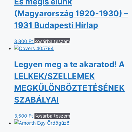
És mégis élünk
(Magyarország 1920-1930) –
1931 Budapesti Hírlap
3,800
Ft
Kosárba teszem
Legyen meg a te akaratod! A
LELKEK/SZELLEMEK
MEGKÜLÖNBÖZTETÉSÉNEK
SZABÁLYAI
3,500
Ft
Kosárba teszem